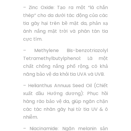
– Zinc Oxide: Tạo ra một “lá chắn
thép” cho da dưới tác động của các
tia gây hại trên bề mặt da, phản xạ
ánh nắng mặt trời và phân tán tia
cực tím.
– Methylene Bis-benzotriazolyl
Tetramethylbutylphenol: Là một
chất chống nắng phổ rộng, có khả
năng bảo vệ da khỏi tia UVA và UVB.
– Helianthus Annuus Seed Oil (Chiết
xuất dầu Hướng dương): Phục hồi
hàng rào bảo vệ da, giúp ngăn chặn
các tác nhân gây hại từ tia UV & ô
nhiễm.
– Niacinamide: Ngăn melanin sản