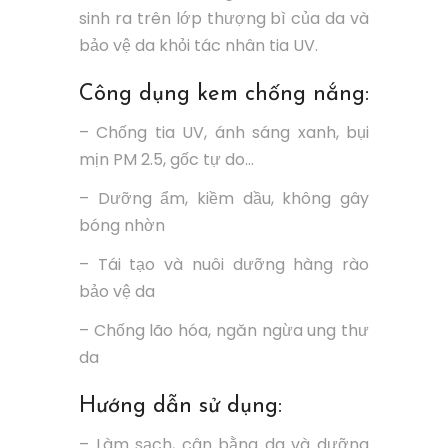
sinh ra trên lớp thượng bì của da và
bảo vệ da khỏi tác nhân tia UV.
Công dụng kem chống nắng:
– Chống tia UV, ánh sáng xanh, bụi
mịn PM 2.5, gốc tự do…
– Dưỡng ẩm, kiềm dầu, không gây
bóng nhờn
– Tái tạo và nuôi dưỡng hàng rào
bảo vệ da
– Chống lão hóa, ngăn ngừa ung thư
da
Hướng dẫn sử dụng:
– Làm sạch, cân bằng da và dưỡng