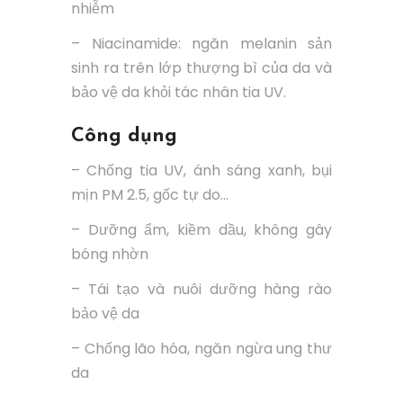
nhiễm
– Niacinamide: ngăn melanin sản
sinh ra trên lớp thượng bì của da và
bảo vệ da khỏi tác nhân tia UV.
Công dụng
– Chống tia UV, ánh sáng xanh, bụi
mịn PM 2.5, gốc tự do…
– Dưỡng ẩm, kiềm dầu, không gây
bóng nhờn
– Tái tạo và nuôi dưỡng hàng rào
bảo vệ da
– Chống lão hóa, ngăn ngừa ung thư
da