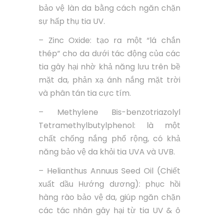
bảo vệ làn da bằng cách ngăn chặn
sự hấp thụ tia UV.
– Zinc Oxide: tạo ra một “lá chắn
thép” cho da dưới tác động của các
tia gây hại nhờ khả năng lưu trên bề
mặt da, phản xạ ánh nắng mặt trời
và phân tán tia cực tím.
– Methylene Bis-benzotriazolyl
Tetramethylbutylphenol: là một
chất chống nắng phổ rộng, có khả
năng bảo vệ da khỏi tia UVA và UVB.
– Helianthus Annuus Seed Oil (Chiết
xuất dầu Hướng dương): phục hồi
hàng rào bảo vệ da, giúp ngăn chặn
các tác nhân gây hại từ tia UV & ô