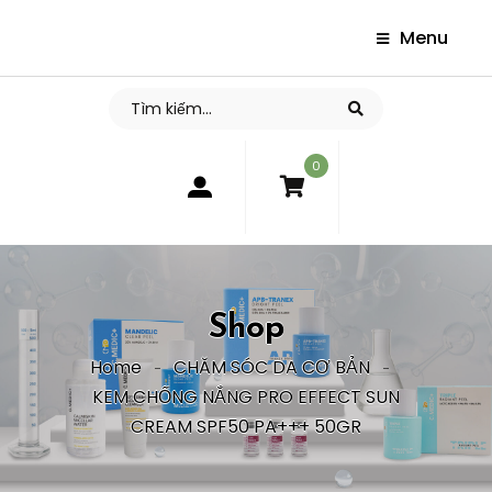
Menu
0
Shop
Home
CHĂM SÓC DA CƠ BẢN
KEM CHỐNG NẮNG PRO EFFECT SUN
CREAM SPF50 PA+++ 50GR