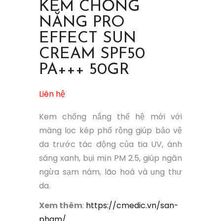
KEM CHỐNG
NẮNG PRO
EFFECT SUN
CREAM SPF50
PA+++ 50GR
Liên hệ
Kem chống nắng thế hệ mới với
màng lọc kép phổ rộng giúp bảo vệ
da trước tác động của tia UV, ánh
sáng xanh, bụi mịn PM 2.5, giúp ngăn
ngừa sạm nám, lão hoá và ung thư
da.
Xem thêm
:
https://cmedic.vn/san-
pham/