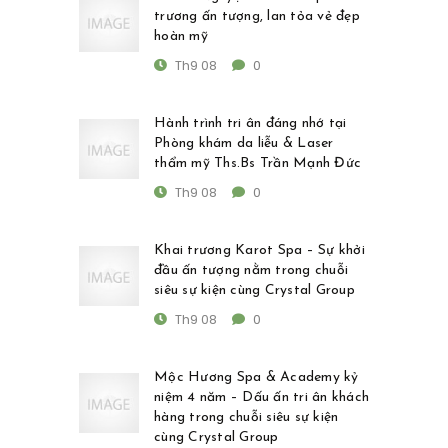
trương ấn tượng, lan tỏa vẻ đẹp
hoàn mỹ
Th9 08
0
Hành trình tri ân đáng nhớ tại
Phòng khám da liễu & Laser
thẩm mỹ Ths.Bs Trần Mạnh Đức
Th9 08
0
Khai trương Karot Spa – Sự khởi
đầu ấn tượng nằm trong chuỗi
siêu sự kiện cùng Crystal Group
Th9 08
0
Mộc Hương Spa & Academy kỷ
niệm 4 năm – Dấu ấn tri ân khách
hàng trong chuỗi siêu sự kiện
cùng Crystal Group