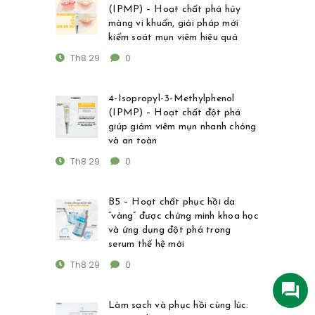
(IPMP) – Hoạt chất phá hủy
màng vi khuẩn, giải pháp mới
kiểm soát mụn viêm hiệu quả
Th8 29
0
4-Isopropyl-3-Methylphenol
(IPMP) – Hoạt chất đột phá
giúp giảm viêm mụn nhanh chóng
và an toàn
Th8 29
0
B5 – Hoạt chất phục hồi da
“vàng” được chứng minh khoa học
và ứng dụng đột phá trong
serum thế hệ mới
Th8 29
0
Làm sạch và phục hồi cùng lúc: