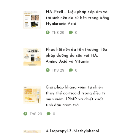
HA-Pcell – Liệu pháp cấp ẩm và
tái sinh nền da từ bên trong bằng
Hyaluronic Acid
Th8 29
0
Phục hồi nền da tổn thương: liệu
pháp dưỡng da sâu với HA,
Amino Acid và Vitamin
Th8 29
0
Giải pháp kháng viêm tự nhiên
thay thế corticoid trong điều trị
mụn viêm: IPMP và chiết xuất
tinh dầu tràm trà
Th8 29
0
4-Isopropyl-3-Methylphenol