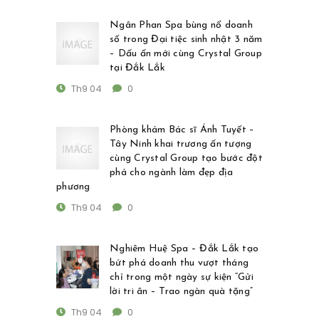
Ngân Phan Spa bùng nổ doanh
số trong Đại tiệc sinh nhật 3 năm
– Dấu ấn mới cùng Crystal Group
tại Đắk Lắk
Th9 04
0
Phòng khám Bác sĩ Ánh Tuyết –
Tây Ninh khai trương ấn tượng
cùng Crystal Group tạo bước đột
phá cho ngành làm đẹp địa
phương
Th9 04
0
Nghiêm Huệ Spa – Đắk Lắk tạo
bứt phá doanh thu vượt tháng
chỉ trong một ngày sự kiện “Gửi
lời tri ân – Trao ngàn quà tặng”
Th9 04
0