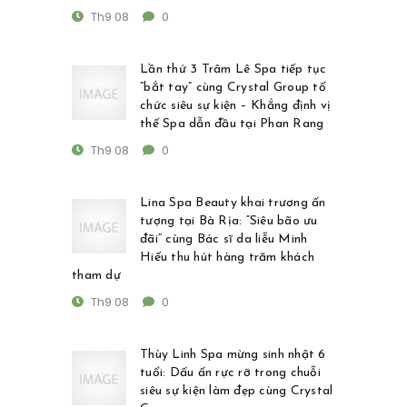
Th9 08
0
Lần thứ 3 Trâm Lê Spa tiếp tục
“bắt tay” cùng Crystal Group tổ
chức siêu sự kiện – Khẳng định vị
thế Spa dẫn đầu tại Phan Rang
Th9 08
0
Lina Spa Beauty khai trương ấn
tượng tại Bà Rịa: “Siêu bão ưu
đãi” cùng Bác sĩ da liễu Minh
Hiếu thu hút hàng trăm khách
tham dự
Th9 08
0
Thùy Linh Spa mừng sinh nhật 6
tuổi: Dấu ấn rực rỡ trong chuỗi
siêu sự kiện làm đẹp cùng Crystal