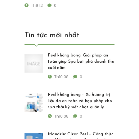
Th9 12
0
Tin tức mới nhất
Peel không bong: Giải pháp an
toàn giúp Spa bứt phá doanh thu
cuối năm
Th10 08
0
Peel không bong – Xu hướng trị
liệu da an toàn và hợp pháp cho
spa thời kỳ siết chặt quản lý
Th10 08
0
Mandelic Clear Peel – Công thức