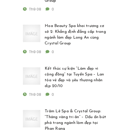
Group
Th9 08
0
Hoa Beauty Spa khai trương cơ
sở 2: Khẳng định đẳng cấp trong
ngành làm đẹp Long An cùng
Crystal Group
Th9 08
0
Kết thúc sự kiện “Làm đẹp vì
cộng đồng” tại Tuyến Spa – Lan
tỏa vẻ đẹp và yêu thương nhân
dịp 20/10
Th9 08
0
Trâm Lê Spa & Crystal Group:
“Tháng vàng tri ân” – Dấu ấn bứt
phá trong ngành làm đẹp tại
Phan Rang