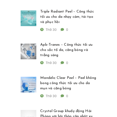
Triple Radiant Peel – Công thức
tối ưu cho da nhạy cảm, tái tạo
và phục hồi
Th9 30
0
Apb-Tranex – Công thức tối ưu
cho sắc tố da, căng bóng và
trắng sáng
Th9 30
0
Mandelic Clear Peel – Peel không
bong công thức tối ưu cho da
mụn và căng bóng
Th9 30
0
Crystal Group khuấy động Hải
Phòng với hội thảo cập nhật xu