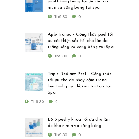
peel không bong tối ưu cho da
mụn và căng bóng tại spa
Th9 30
0
Apb-Tranex – Công thức peel tối
ưu cải thiện sắc tố, cho làn da
trắng sáng và căng bóng tại Spa
Th9 30
0
Triple Radiant Peel – Công thức
tối ưu cho da nhạy cảm trong
liệu trình phục hồi và tái tạo tại
Spa
Th9 30
0
Bộ 3 peel y khoa tối ưu cho làn
da khỏe, mịn và căng bóng
Th9 30
0