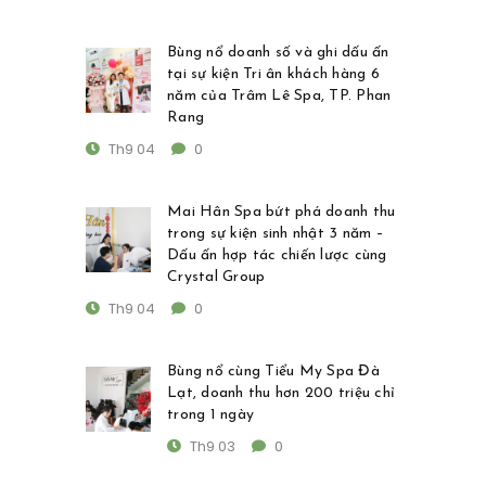
Bùng nổ doanh số và ghi dấu ấn
tại sự kiện Tri ân khách hàng 6
năm của Trâm Lê Spa, TP. Phan
Rang
Th9 04
0
Mai Hân Spa bứt phá doanh thu
trong sự kiện sinh nhật 3 năm –
Dấu ấn hợp tác chiến lược cùng
Crystal Group
Th9 04
0
Bùng nổ cùng Tiểu My Spa Đà
Lạt, doanh thu hơn 200 triệu chỉ
trong 1 ngày
Th9 03
0