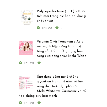
Polycaprolactone (PCL) – Bước
tiến mới trong trẻ hóa da không
phẫu thuật
Th8 29
0
Vitamin C và Tranexamic Acid
sức mạnh hiệp đồng trong trị
tăng sắc tố da: Ứng dụng lâm
sàng của công thức Mela-White
Th8 29
0
Ứng dụng công nghệ chống
glycation trong trị nám và làm
sáng da: Bước đột phá của
Mela-White với Carnosine và tổ
hợp chống oxy hóa mạnh
Th8 29
0