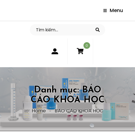
Menu
0
Danh mục:
BÁO
CÁO KHOA HỌC
Home
BÁO CÁO KHOA HỌC