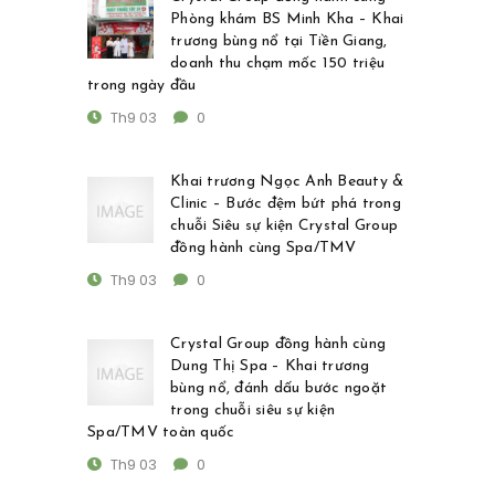
Phòng khám BS Minh Kha – Khai
trương bùng nổ tại Tiền Giang,
doanh thu chạm mốc 150 triệu
trong ngày đầu
Th9 03
0
Khai trương Ngọc Anh Beauty &
Clinic – Bước đệm bứt phá trong
chuỗi Siêu sự kiện Crystal Group
đồng hành cùng Spa/TMV
Th9 03
0
Crystal Group đồng hành cùng
Dung Thị Spa – Khai trương
bùng nổ, đánh dấu bước ngoặt
trong chuỗi siêu sự kiện
Spa/TMV toàn quốc
Th9 03
0