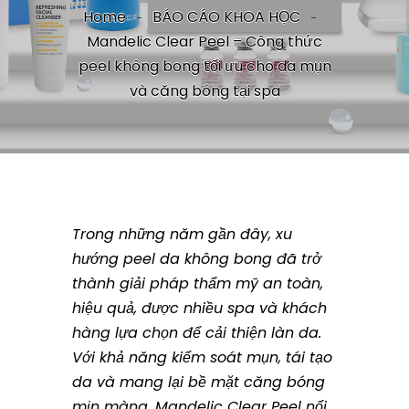
Home
BÁO CÁO KHOA HỌC
Mandelic Clear Peel – Công thức
peel không bong tối ưu cho da mụn
và căng bóng tại spa
Trong những năm gần đây, xu
hướng peel da không bong đã trở
thành giải pháp thẩm mỹ an toàn,
hiệu quả, được nhiều spa và khách
hàng lựa chọn để cải thiện làn da.
Với khả năng kiểm soát mụn, tái tạo
da và mang lại bề mặt căng bóng
mịn màng, Mandelic Clear Peel nổi