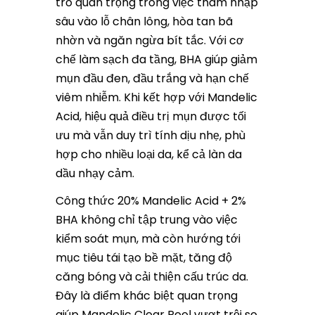
trò quan trọng trong việc thâm nhập
sâu vào lỗ chân lông, hòa tan bã
nhờn và ngăn ngừa bít tắc. Với cơ
chế làm sạch đa tầng, BHA giúp giảm
mụn đầu đen, đầu trắng và hạn chế
viêm nhiễm. Khi kết hợp với Mandelic
Acid, hiệu quả điều trị mụn được tối
ưu mà vẫn duy trì tính dịu nhẹ, phù
hợp cho nhiều loại da, kể cả làn da
dầu nhạy cảm.
Công thức 20% Mandelic Acid + 2%
BHA không chỉ tập trung vào việc
kiểm soát mụn, mà còn hướng tới
mục tiêu tái tạo bề mặt, tăng độ
căng bóng và cải thiện cấu trúc da.
Đây là điểm khác biệt quan trọng
giúp Mandelic Clear Peel vượt trội so