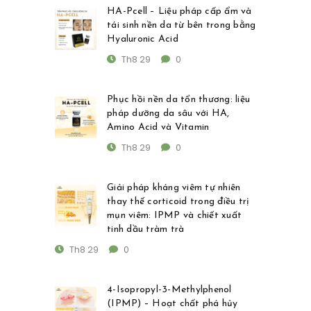
HA-Pcell – Liệu pháp cấp ẩm và
tái sinh nền da từ bên trong bằng
Hyaluronic Acid
Th8 29
0
Phục hồi nền da tổn thương: liệu
pháp dưỡng da sâu với HA,
Amino Acid và Vitamin
Th8 29
0
Giải pháp kháng viêm tự nhiên
thay thế corticoid trong điều trị
mụn viêm: IPMP và chiết xuất
tinh dầu tràm trà
Th8 29
0
4-Isopropyl-3-Methylphenol
(IPMP) – Hoạt chất phá hủy