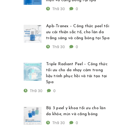
mụn và căng bóng tại spa
Th9 30
0
Apb-Tranex – Công thức peel tối
ưu cải thiện sắc tố, cho làn da
trắng sáng và căng bóng tại Spa
Th9 30
0
Triple Radiant Peel – Công thức
tối ưu cho da nhạy cảm trong
liệu trình phục hồi và tái tạo tại
Spa
Th9 30
0
Bộ 3 peel y khoa tối ưu cho làn
da khỏe, mịn và căng bóng
Th9 30
0