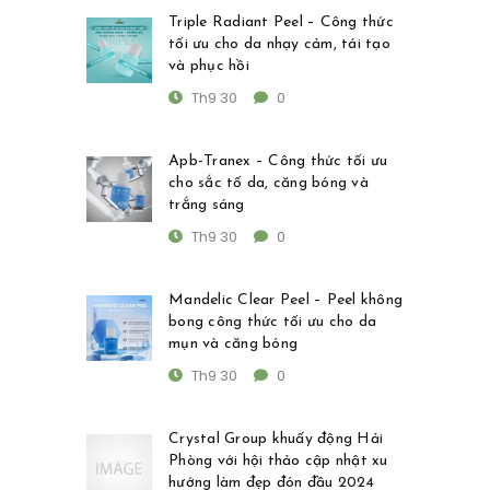
Triple Radiant Peel – Công thức
tối ưu cho da nhạy cảm, tái tạo
và phục hồi
Th9 30
0
Apb-Tranex – Công thức tối ưu
cho sắc tố da, căng bóng và
trắng sáng
Th9 30
0
Mandelic Clear Peel – Peel không
bong công thức tối ưu cho da
mụn và căng bóng
Th9 30
0
Crystal Group khuấy động Hải
Phòng với hội thảo cập nhật xu
hướng làm đẹp đón đầu 2024