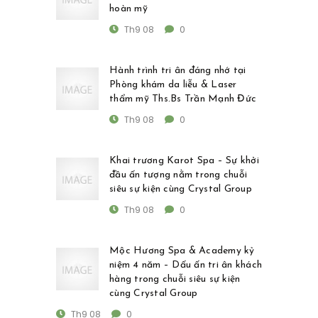
hoàn mỹ
Th9 08
0
Hành trình tri ân đáng nhớ tại
Phòng khám da liễu & Laser
thẩm mỹ Ths.Bs Trần Mạnh Đức
Th9 08
0
Khai trương Karot Spa – Sự khởi
đầu ấn tượng nằm trong chuỗi
siêu sự kiện cùng Crystal Group
Th9 08
0
Mộc Hương Spa & Academy kỷ
niệm 4 năm – Dấu ấn tri ân khách
hàng trong chuỗi siêu sự kiện
cùng Crystal Group
Th9 08
0