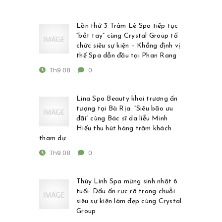
Lần thứ 3 Trâm Lê Spa tiếp tục
“bắt tay” cùng Crystal Group tổ
chức siêu sự kiện – Khẳng định vị
thế Spa dẫn đầu tại Phan Rang
Th9 08
0
Lina Spa Beauty khai trương ấn
tượng tại Bà Rịa: “Siêu bão ưu
đãi” cùng Bác sĩ da liễu Minh
Hiếu thu hút hàng trăm khách
tham dự
Th9 08
0
Thùy Linh Spa mừng sinh nhật 6
tuổi: Dấu ấn rực rỡ trong chuỗi
siêu sự kiện làm đẹp cùng Crystal
Group