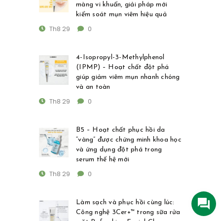
màng vi khuẩn, giải pháp mới
kiểm soát mụn viêm hiệu quả
Th8 29
0
4-Isopropyl-3-Methylphenol
(IPMP) – Hoạt chất đột phá
giúp giảm viêm mụn nhanh chóng
và an toàn
Th8 29
0
B5 – Hoạt chất phục hồi da
“vàng” được chứng minh khoa học
và ứng dụng đột phá trong
serum thế hệ mới
Th8 29
0
Làm sạch và phục hồi cùng lúc:
Công nghệ 3Cer+™ trong sữa rửa