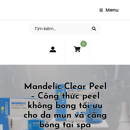
Menu
0
Mandelic Clear Peel
– Công thức peel
không bong tối ưu
cho da mụn và căng
bóng tại spa