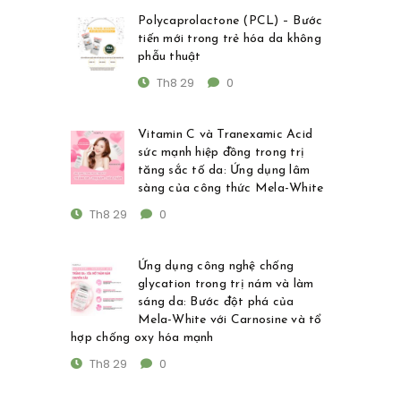
Polycaprolactone (PCL) – Bước
tiến mới trong trẻ hóa da không
phẫu thuật
Th8 29
0
Vitamin C và Tranexamic Acid
sức mạnh hiệp đồng trong trị
tăng sắc tố da: Ứng dụng lâm
sàng của công thức Mela-White
Th8 29
0
Ứng dụng công nghệ chống
glycation trong trị nám và làm
sáng da: Bước đột phá của
Mela-White với Carnosine và tổ
hợp chống oxy hóa mạnh
Th8 29
0