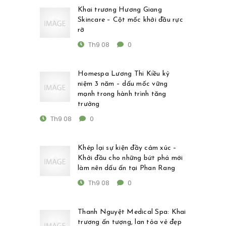
Khai trương Hương Giang
Skincare – Cột mốc khởi đầu rực
rỡ
Th9 08
0
Homespa Lương Thi Kiều kỷ
niệm 3 năm – dấu mốc vững
mạnh trong hành trình tăng
trưởng
Th9 08
0
Khép lại sự kiện đầy cảm xúc –
Khởi đầu cho những bứt phá mới
làm nên dấu ấn tại Phan Rang
Th9 08
0
Thanh Nguyệt Medical Spa: Khai
trương ấn tượng, lan tỏa vẻ đẹp