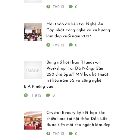
Th9 13
0
Hội thảo da liễu tại Nghệ An:
Cập nhật công nghệ và xu hướng
làm đẹp cuối năm 2023
Th9 13
0
Bùng nổ hội thảo “Hands-on
Workshop” tại Đà Nẵng: Gần
250 chủ Spa/TMV học kỹ thuật
trị liệu nám 5S và công nghệ
B.A.P nâng cao
Th9 13
0
Crystal Beauty ký kết hợp tác
chiến lược tại hội thảo Đắk Lắk:
Bước tiến mới cho ngành làm đẹp
Th9 13
0