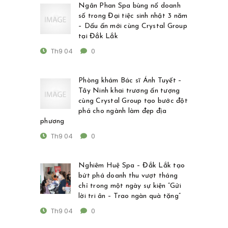
Ngân Phan Spa bùng nổ doanh
số trong Đại tiệc sinh nhật 3 năm
– Dấu ấn mới cùng Crystal Group
tại Đắk Lắk
Th9 04
0
Phòng khám Bác sĩ Ánh Tuyết –
Tây Ninh khai trương ấn tượng
cùng Crystal Group tạo bước đột
phá cho ngành làm đẹp địa
phương
Th9 04
0
Nghiêm Huệ Spa – Đắk Lắk tạo
bứt phá doanh thu vượt tháng
chỉ trong một ngày sự kiện “Gửi
lời tri ân – Trao ngàn quà tặng”
Th9 04
0