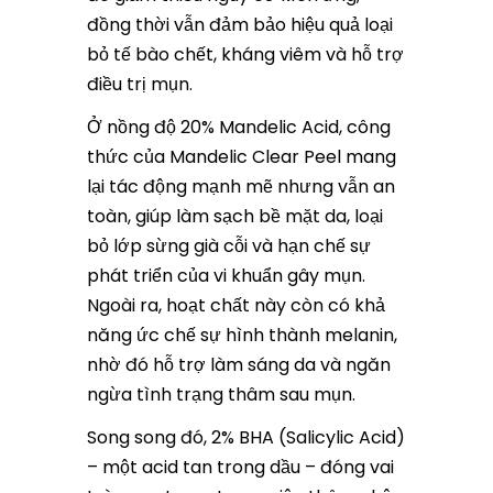
đồng thời vẫn đảm bảo hiệu quả loại
bỏ tế bào chết, kháng viêm và hỗ trợ
điều trị mụn.
Ở nồng độ 20% Mandelic Acid, công
thức của Mandelic Clear Peel mang
lại tác động mạnh mẽ nhưng vẫn an
toàn, giúp làm sạch bề mặt da, loại
bỏ lớp sừng già cỗi và hạn chế sự
phát triển của vi khuẩn gây mụn.
Ngoài ra, hoạt chất này còn có khả
năng ức chế sự hình thành melanin,
nhờ đó hỗ trợ làm sáng da và ngăn
ngừa tình trạng thâm sau mụn.
Song song đó, 2% BHA (Salicylic Acid)
– một acid tan trong dầu – đóng vai