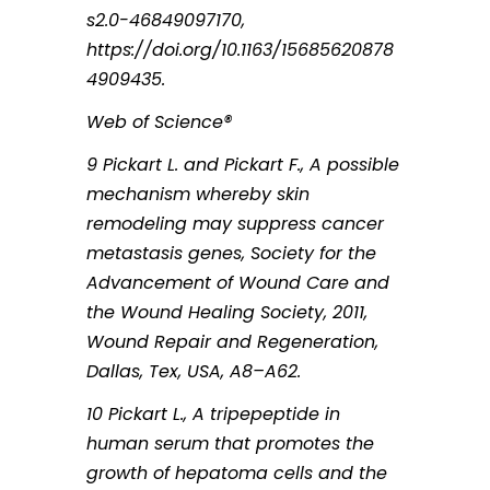
s2.0-46849097170,
https://doi.org/10.1163/15685620878
4909435.
Web of Science®
9 Pickart L. and Pickart F., A possible
mechanism whereby skin
remodeling may suppress cancer
metastasis genes, Society for the
Advancement of Wound Care and
the Wound Healing Society, 2011,
Wound Repair and Regeneration,
Dallas, Tex, USA, A8–A62.
10 Pickart L., A tripepeptide in
human serum that promotes the
growth of hepatoma cells and the