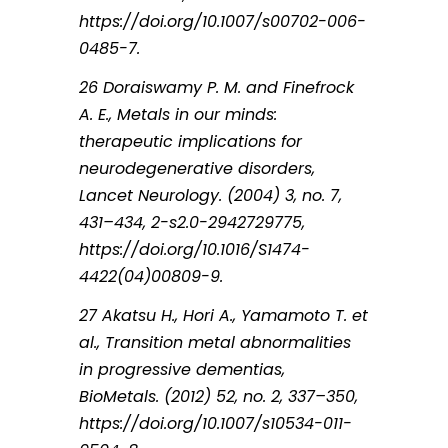
https://doi.org/10.1007/s00702-006-
0485-7.
26 Doraiswamy P. M. and Finefrock
A. E., Metals in our minds:
therapeutic implications for
neurodegenerative disorders,
Lancet Neurology. (2004) 3, no. 7,
431–434, 2-s2.0-2942729775,
https://doi.org/10.1016/S1474-
4422(04)00809-9.
27 Akatsu H., Hori A., Yamamoto T. et
al., Transition metal abnormalities
in progressive dementias,
BioMetals. (2012) 52, no. 2, 337–350,
https://doi.org/10.1007/s10534-011-