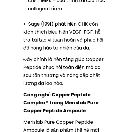
chế TIMPs – quá trình tái cấu trúc
collagen tối ưu.
> Sage (1991) phát hiện GHK còn
kích thích biểu hiện VEGF, FGF, hỗ
trợ tái tạo vi tuần hoàn và phục hồi
độ hồng hào tự nhiên của da.
Đây chính là nền tảng giúp Copper
Peptide phục hồi toàn diện mô da
sau tổn thương và nâng cấp chất
lượng da lão hóa.
Công nghệ Copper Peptide
Complex® trong Merislab Pure
Copper Peptide Ampoule
Merislab Pure Copper Peptide
Ampoule là sản phẩm thế hệ mới