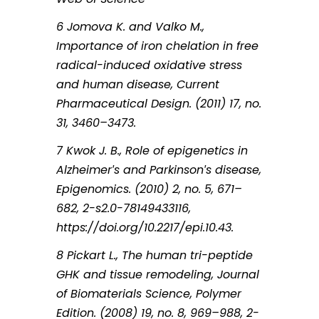
6 Jomova K. and Valko M.,
Importance of iron chelation in free
radical-induced oxidative stress
and human disease, Current
Pharmaceutical Design. (2011) 17, no.
31, 3460–3473.
7 Kwok J. B., Role of epigenetics in
Alzheimer′s and Parkinson′s disease,
Epigenomics. (2010) 2, no. 5, 671–
682, 2-s2.0-78149433116,
https://doi.org/10.2217/epi.10.43.
8 Pickart L., The human tri-peptide
GHK and tissue remodeling, Journal
of Biomaterials Science, Polymer
Edition. (2008) 19, no. 8, 969–988, 2-