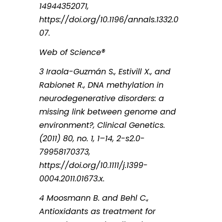
14944352071,
https://doi.org/10.1196/annals.1332.0
07.
Web of Science®
3 Iraola-Guzmán S., Estivill X., and
Rabionet R., DNA methylation in
neurodegenerative disorders: a
missing link between genome and
environment?, Clinical Genetics.
(2011) 80, no. 1, 1–14, 2-s2.0-
79958170373,
https://doi.org/10.1111/j.1399-
0004.2011.01673.x.
4 Moosmann B. and Behl C.,
Antioxidants as treatment for