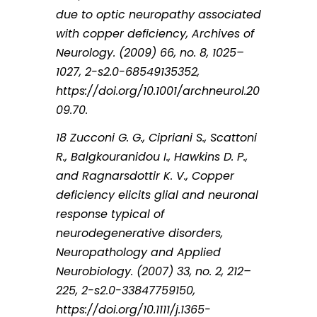
due to optic neuropathy associated
with copper deficiency, Archives of
Neurology. (2009) 66, no. 8, 1025–
1027, 2-s2.0-68549135352,
https://doi.org/10.1001/archneurol.20
09.70.
18 Zucconi G. G., Cipriani S., Scattoni
R., Balgkouranidou I., Hawkins D. P.,
and Ragnarsdottir K. V., Copper
deficiency elicits glial and neuronal
response typical of
neurodegenerative disorders,
Neuropathology and Applied
Neurobiology. (2007) 33, no. 2, 212–
225, 2-s2.0-33847759150,
https://doi.org/10.1111/j.1365-