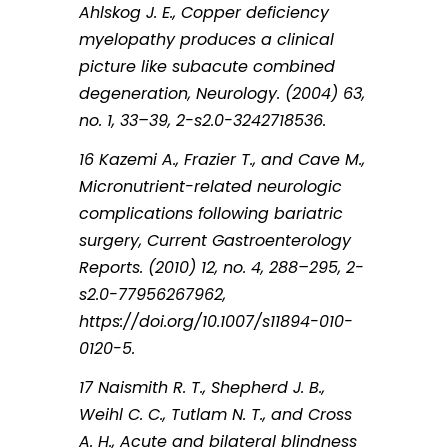
Ahlskog J. E., Copper deficiency
myelopathy produces a clinical
picture like subacute combined
degeneration, Neurology. (2004) 63,
no. 1, 33–39, 2-s2.0-3242718536.
16 Kazemi A., Frazier T., and Cave M.,
Micronutrient-related neurologic
complications following bariatric
surgery, Current Gastroenterology
Reports. (2010) 12, no. 4, 288–295, 2-
s2.0-77956267962,
https://doi.org/10.1007/s11894-010-
0120-5.
17 Naismith R. T., Shepherd J. B.,
Weihl C. C., Tutlam N. T., and Cross
A. H., Acute and bilateral blindness