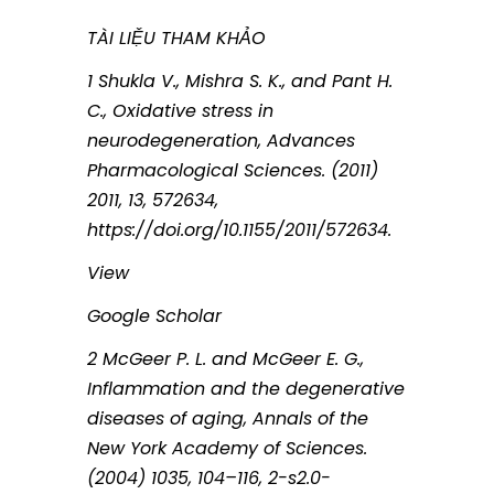
TÀI LIỆU THAM KHẢO
1 Shukla V., Mishra S. K., and Pant H.
C., Oxidative stress in
neurodegeneration, Advances
Pharmacological Sciences. (2011)
2011, 13, 572634,
https://doi.org/10.1155/2011/572634.
View
Google Scholar
2 McGeer P. L. and McGeer E. G.,
Inflammation and the degenerative
diseases of aging, Annals of the
New York Academy of Sciences.
(2004) 1035, 104–116, 2-s2.0-