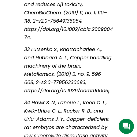
and reduces Aβ toxicity,
ChemBioChem. (2010) 11, no. 1, 110–
118, 2-s2.0-75649136954,
https://doi.org/10.1002/cbic.2009004
74.
33 Lutsenko S., Bhattacharjee A.,
and Hubbard A. L., Copper handling
machinery of the brain,
Metallomics. (2010) 2, no. 9, 596–
608, 2-s2.0-77956330693,
https://doi.org/10.1039/c0mt00006j.
34 Hawk S. N., Lanoue L., Keen C. L.,
Kwik-Uribe C. L., Rucker R. B., and
Uriu-Adams J. Y., Copper-deficient
rat embryos are characterized by
low superoxide dismutase activity