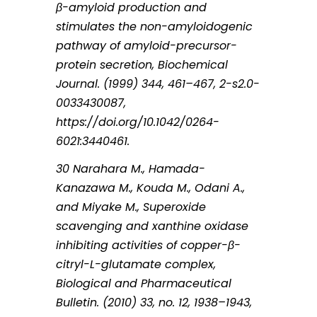
β-amyloid production and
stimulates the non-amyloidogenic
pathway of amyloid-precursor-
protein secretion, Biochemical
Journal. (1999) 344, 461–467, 2-s2.0-
0033430087,
https://doi.org/10.1042/0264-
6021:3440461.
30 Narahara M., Hamada-
Kanazawa M., Kouda M., Odani A.,
and Miyake M., Superoxide
scavenging and xanthine oxidase
inhibiting activities of copper-β-
citryl-L-glutamate complex,
Biological and Pharmaceutical
Bulletin. (2010) 33, no. 12, 1938–1943,