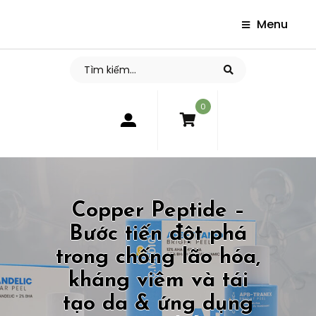
Menu
0
Copper Peptide –
Bước tiến đột phá
trong chống lão hóa,
kháng viêm và tái
tạo da & ứng dụng