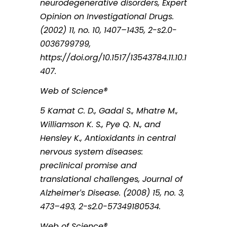
neurodegenerative disorders, Expert
Opinion on Investigational Drugs.
(2002) 11, no. 10, 1407–1435, 2-s2.0-
0036799799,
https://doi.org/10.1517/13543784.11.10.1
407.
Web of Science®
5 Kamat C. D., Gadal S., Mhatre M.,
Williamson K. S., Pye Q. N., and
Hensley K., Antioxidants in central
nervous system diseases:
preclinical promise and
translational challenges, Journal of
Alzheimer′s Disease. (2008) 15, no. 3,
473–493, 2-s2.0-57349180534.
Web of Science®