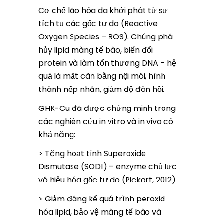
Cơ chế lão hóa da khởi phát từ sự
tích tụ các gốc tự do (Reactive
Oxygen Species – ROS). Chúng phá
hủy lipid màng tế bào, biến đổi
protein và làm tổn thương DNA – hệ
quả là mất cân bằng nội môi, hình
thành nếp nhăn, giảm độ đàn hồi.
GHK-Cu đã được chứng minh trong
các nghiên cứu in vitro và in vivo có
khả năng:
> Tăng hoạt tính Superoxide
Dismutase (SOD1) – enzyme chủ lực
vô hiệu hóa gốc tự do (Pickart, 2012).
> Giảm đáng kể quá trình peroxid
hóa lipid, bảo vệ màng tế bào và