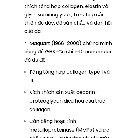
thích tổng hợp collagen, elastin và
glycosaminoglycan, trực tiếp cải
thiện độ dày, độ săn chắc và đàn hồi
của da:
> Maquart (1988–2000) chứng minh
nồng độ GHK-Cu chỉ 1–10 nanomolar
đã đủ để:
Tăng tổng hợp collagen type I và
III.
Kích thích sản xuất decorin –
proteoglycan điều hòa cấu trúc
collagen.
Cân bằng hoạt tính
metalloproteinase (MMPs) và ức