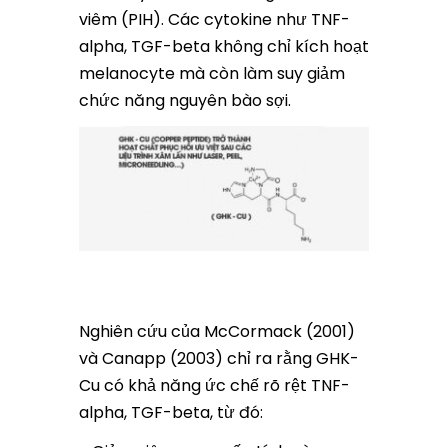
viêm (PIH). Các cytokine như TNF-
alpha, TGF-beta không chỉ kích hoạt
melanocyte mà còn làm suy giảm
chức năng nguyên bào sợi.
Nghiên cứu của McCormack (2001)
và Canapp (2003) chỉ ra rằng GHK-
Cu có khả năng ức chế rõ rệt TNF-
alpha, TGF-beta, từ đó: