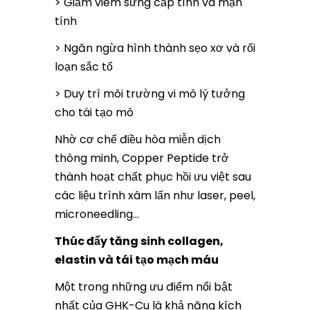
> Giảm viêm sưng cấp tính và mạn
tính
> Ngăn ngừa hình thành sẹo xơ và rối
loạn sắc tố
> Duy trì môi trường vi mô lý tưởng
cho tái tạo mô
Nhờ cơ chế điều hòa miễn dịch
thông minh, Copper Peptide trở
thành hoạt chất phục hồi ưu việt sau
các liệu trình xâm lấn như laser, peel,
microneedling…
Thúc đẩy tăng sinh collagen,
elastin và tái tạo mạch máu
Một trong những ưu điểm nổi bật
nhất của GHK-Cu là khả năng kích