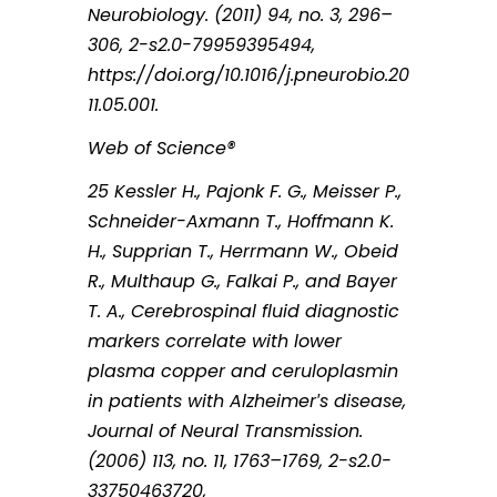
Neurobiology. (2011) 94, no. 3, 296–
306, 2-s2.0-79959395494,
https://doi.org/10.1016/j.pneurobio.20
11.05.001.
Web of Science®
25 Kessler H., Pajonk F. G., Meisser P.,
Schneider-Axmann T., Hoffmann K.
H., Supprian T., Herrmann W., Obeid
R., Multhaup G., Falkai P., and Bayer
T. A., Cerebrospinal fluid diagnostic
markers correlate with lower
plasma copper and ceruloplasmin
in patients with Alzheimer′s disease,
Journal of Neural Transmission.
(2006) 113, no. 11, 1763–1769, 2-s2.0-
33750463720,