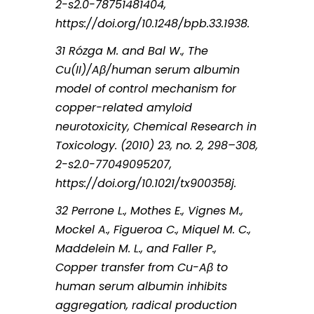
2-s2.0-78751481404,
https://doi.org/10.1248/bpb.33.1938.
31 Rózga M. and Bal W., The
Cu(II)/Aβ/human serum albumin
model of control mechanism for
copper-related amyloid
neurotoxicity, Chemical Research in
Toxicology. (2010) 23, no. 2, 298–308,
2-s2.0-77049095207,
https://doi.org/10.1021/tx900358j.
32 Perrone L., Mothes E., Vignes M.,
Mockel A., Figueroa C., Miquel M. C.,
Maddelein M. L., and Faller P.,
Copper transfer from Cu-Aβ to
human serum albumin inhibits
aggregation, radical production