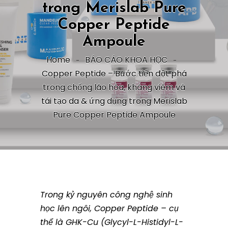
trong Merislab Pure
Copper Peptide
Ampoule
Home
BÁO CÁO KHOA HỌC
Copper Peptide – Bước tiến đột phá
trong chống lão hóa, kháng viêm và
tái tạo da & ứng dụng trong Merislab
Pure Copper Peptide Ampoule
Trong kỷ nguyên công nghệ sinh
học lên ngôi, Copper Peptide – cụ
thể là GHK-Cu (Glycyl-L-Histidyl-L-