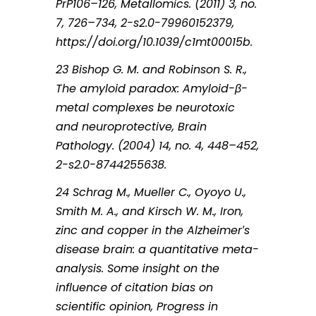
PrP106–126, Metallomics. (2011) 3, no.
7, 726–734, 2-s2.0-79960152379,
https://doi.org/10.1039/c1mt00015b.
23 Bishop G. M. and Robinson S. R.,
The amyloid paradox: Amyloid-β-
metal complexes be neurotoxic
and neuroprotective, Brain
Pathology. (2004) 14, no. 4, 448–452,
2-s2.0-8744255638.
24 Schrag M., Mueller C., Oyoyo U.,
Smith M. A., and Kirsch W. M., Iron,
zinc and copper in the Alzheimer′s
disease brain: a quantitative meta-
analysis. Some insight on the
influence of citation bias on
scientific opinion, Progress in