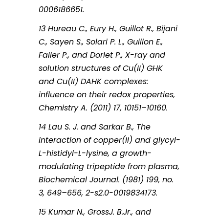
0006186651.
13 Hureau C., Eury H., Guillot R., Bijani
C., Sayen S., Solari P. L., Guillon E.,
Faller P., and Dorlet P., X-ray and
solution structures of Cu(II) GHK
and Cu(II) DAHK complexes:
influence on their redox properties,
Chemistry A. (2011) 17, 10151–10160.
14 Lau S. J. and Sarkar B., The
interaction of copper(II) and glycyl-
L-histidyl-L-lysine, a growth-
modulating tripeptide from plasma,
Biochemical Journal. (1981) 199, no.
3, 649–656, 2-s2.0-0019834173.
15 Kumar N., GrossJ. B.Jr., and