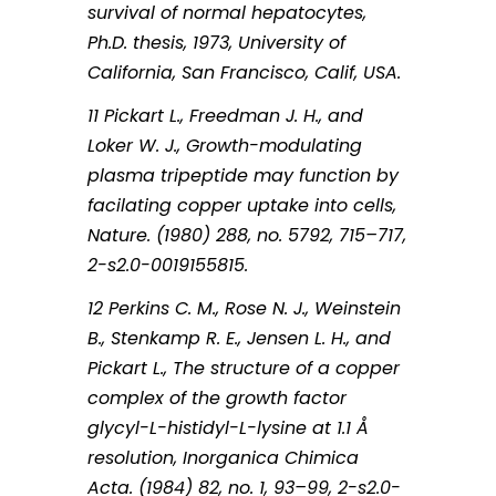
survival of normal hepatocytes,
Ph.D. thesis, 1973, University of
California, San Francisco, Calif, USA.
11 Pickart L., Freedman J. H., and
Loker W. J., Growth-modulating
plasma tripeptide may function by
facilating copper uptake into cells,
Nature. (1980) 288, no. 5792, 715–717,
2-s2.0-0019155815.
12 Perkins C. M., Rose N. J., Weinstein
B., Stenkamp R. E., Jensen L. H., and
Pickart L., The structure of a copper
complex of the growth factor
glycyl-L-histidyl-L-lysine at 1.1 Å
resolution, Inorganica Chimica
Acta. (1984) 82, no. 1, 93–99, 2-s2.0-