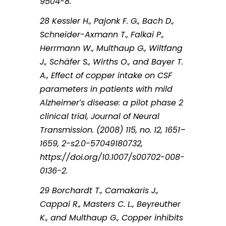
9504-8.
28 Kessler H., Pajonk F. G., Bach D.,
Schneider-Axmann T., Falkai P.,
Herrmann W., Multhaup G., Wiltfang
J., Schäfer S., Wirths O., and Bayer T.
A., Effect of copper intake on CSF
parameters in patients with mild
Alzheimer′s disease: a pilot phase 2
clinical trial, Journal of Neural
Transmission. (2008) 115, no. 12, 1651–
1659, 2-s2.0-57049180732,
https://doi.org/10.1007/s00702-008-
0136-2.
29 Borchardt T., Camakaris J.,
Cappai R., Masters C. L., Beyreuther
K., and Multhaup G., Copper inhibits