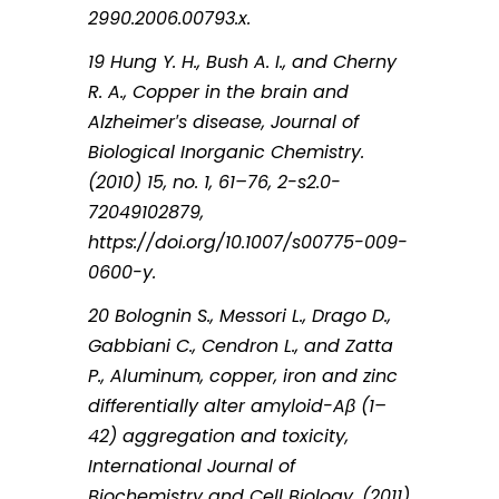
2990.2006.00793.x.
19 Hung Y. H., Bush A. I., and Cherny
R. A., Copper in the brain and
Alzheimer′s disease, Journal of
Biological Inorganic Chemistry.
(2010) 15, no. 1, 61–76, 2-s2.0-
72049102879,
https://doi.org/10.1007/s00775-009-
0600-y.
20 Bolognin S., Messori L., Drago D.,
Gabbiani C., Cendron L., and Zatta
P., Aluminum, copper, iron and zinc
differentially alter amyloid-Aβ (1–
42) aggregation and toxicity,
International Journal of
Biochemistry and Cell Biology. (2011)