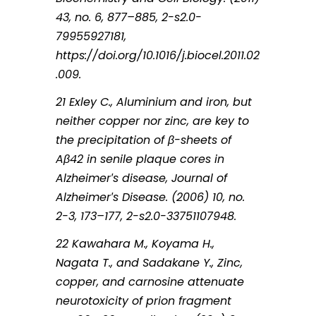
43, no. 6, 877–885, 2-s2.0-
79955927181,
https://doi.org/10.1016/j.biocel.2011.02
.009.
21 Exley C., Aluminium and iron, but
neither copper nor zinc, are key to
the precipitation of β-sheets of
Aβ42 in senile plaque cores in
Alzheimer′s disease, Journal of
Alzheimer′s Disease. (2006) 10, no.
2-3, 173–177, 2-s2.0-33751107948.
22 Kawahara M., Koyama H.,
Nagata T., and Sadakane Y., Zinc,
copper, and carnosine attenuate
neurotoxicity of prion fragment