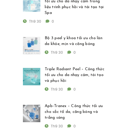
tối ưu cho da nhạy cảm trong
liệu trình phục hồi và tái tạo tại
Spa
Th9 30
0
Bộ 3 peel y khoa tối ưu cho làn
da khỏe, mịn và căng bóng
Th9 30
0
Triple Radiant Peel – Công thức
tối ưu cho da nhạy cảm, tái tạo
và phục hồi
Th9 30
0
Apb-Tranex – Công thức tối ưu
cho sắc tố da, căng bóng và
trắng sáng
Th9 30
0