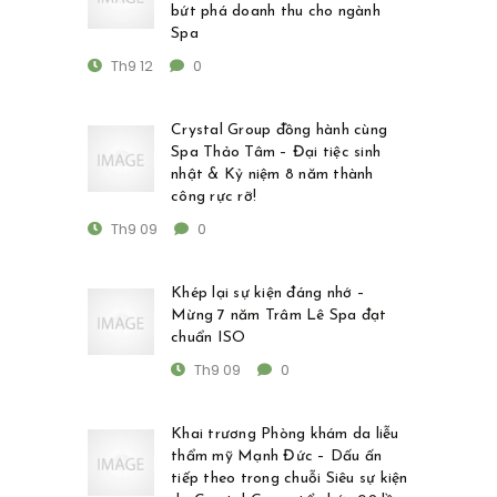
bứt phá doanh thu cho ngành
Spa
Th9 12
0
Crystal Group đồng hành cùng
Spa Thảo Tâm – Đại tiệc sinh
nhật & Kỷ niệm 8 năm thành
công rực rỡ!
Th9 09
0
Khép lại sự kiện đáng nhớ –
Mừng 7 năm Trâm Lê Spa đạt
chuẩn ISO
Th9 09
0
Khai trương Phòng khám da liễu
thẩm mỹ Mạnh Đức – Dấu ấn
tiếp theo trong chuỗi Siêu sự kiện