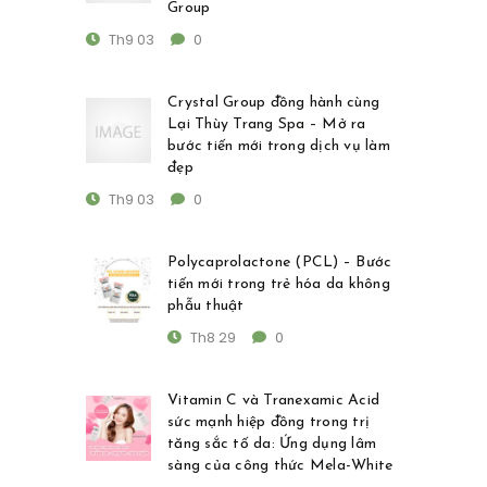
Group
Th9 03
0
Crystal Group đồng hành cùng
Lại Thùy Trang Spa – Mở ra
bước tiến mới trong dịch vụ làm
đẹp
Th9 03
0
Polycaprolactone (PCL) – Bước
tiến mới trong trẻ hóa da không
phẫu thuật
Th8 29
0
Vitamin C và Tranexamic Acid
sức mạnh hiệp đồng trong trị
tăng sắc tố da: Ứng dụng lâm
sàng của công thức Mela-White