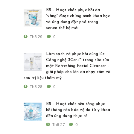
B5 – Hoạt chất phục hồi da
“vàng” được chứng minh khoa học
và ứng dụng đột phá trong
serum thế hệ mới
Th8 29
0
Làm sạch và phục hồi cùng lúc:
Công nghệ 3Cer+™ trong sữa rửa
mặt Refreshing Facial Cleanser –
giải pháp cho làn da nhạy cảm và
sau trị liệu thẩm mỹ
Th8 28
0
B5 – Hoạt chất nền tảng phục
hồi hàng rào bảo vệ da từ y khoa
đến ứng dụng thực tế
Th8 27
0