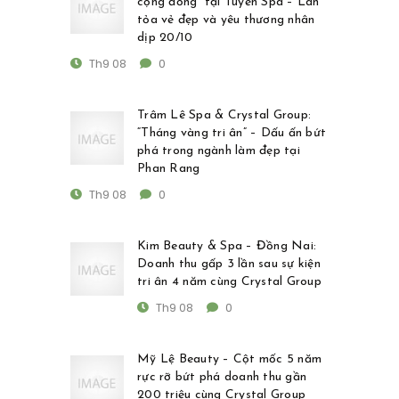
cộng đồng” tại Tuyến Spa – Lan
tỏa vẻ đẹp và yêu thương nhân
dịp 20/10
Th9 08
0
Trâm Lê Spa & Crystal Group:
“Tháng vàng tri ân” – Dấu ấn bứt
phá trong ngành làm đẹp tại
Phan Rang
Th9 08
0
Kim Beauty & Spa – Đồng Nai:
Doanh thu gấp 3 lần sau sự kiện
tri ân 4 năm cùng Crystal Group
Th9 08
0
Mỹ Lệ Beauty – Cột mốc 5 năm
rực rỡ bứt phá doanh thu gần
200 triệu cùng Crystal Group