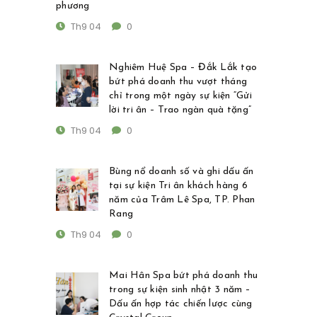
phương
Th9 04
0
Nghiêm Huệ Spa – Đắk Lắk tạo
bứt phá doanh thu vượt tháng
chỉ trong một ngày sự kiện “Gửi
lời tri ân – Trao ngàn quà tặng”
Th9 04
0
Bùng nổ doanh số và ghi dấu ấn
tại sự kiện Tri ân khách hàng 6
năm của Trâm Lê Spa, TP. Phan
Rang
Th9 04
0
Mai Hân Spa bứt phá doanh thu
trong sự kiện sinh nhật 3 năm –
Dấu ấn hợp tác chiến lược cùng