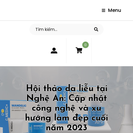
Menu
0
Hội thảo da liễu tại
Nghệ An: Cập nhật
công nghệ và xu
hướng làm đẹp cuối
năm 2023