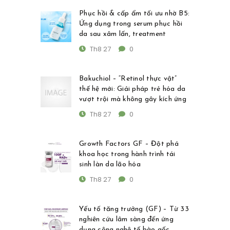
Phục hồi & cấp ẩm tối ưu nhờ B5:
Ứng dụng trong serum phục hồi
da sau xâm lấn, treatment
Th8 27
0
Bakuchiol – “Retinol thực vật”
thế hệ mới: Giải pháp trẻ hóa da
vượt trội mà không gây kích ứng
Th8 27
0
Growth Factors GF – Đột phá
khoa học trong hành trình tái
sinh làn da lão hóa
Th8 27
0
Yếu tố tăng trưởng (GF) – Từ 33
nghiên cứu lâm sàng đến ứng
dụng công nghệ tế bào gốc