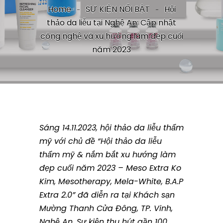
Home
SỰ KIỆN NỔI BẬT
Hội
thảo da liễu tại Nghệ An: Cập nhật
công nghệ và xu hướng làm đẹp cuối
năm 2023
Sáng 14.11.2023, hội thảo da liễu thẩm
mỹ với chủ đề “Hội thảo da liễu
thẩm mỹ & nắm bắt xu hướng làm
đẹp cuối năm 2023 – Meso Extra Ko
Kim, Mesotherapy, Mela-White, B.A.P
Extra 2.0” đã diễn ra tại Khách sạn
Mường Thanh Cửa Đông, TP. Vinh,
Nghệ An. Sự kiện thu hút gần 100