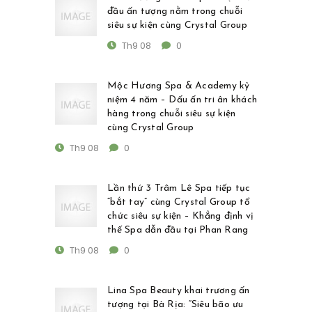
đầu ấn tượng nằm trong chuỗi
siêu sự kiện cùng Crystal Group
Th9 08
0
Mộc Hương Spa & Academy kỷ
niệm 4 năm – Dấu ấn tri ân khách
hàng trong chuỗi siêu sự kiện
cùng Crystal Group
Th9 08
0
Lần thứ 3 Trâm Lê Spa tiếp tục
“bắt tay” cùng Crystal Group tổ
chức siêu sự kiện – Khẳng định vị
thế Spa dẫn đầu tại Phan Rang
Th9 08
0
Lina Spa Beauty khai trương ấn
tượng tại Bà Rịa: “Siêu bão ưu