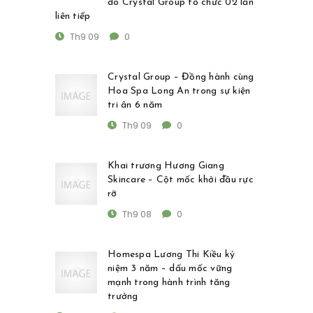
do Crystal Group tổ chức 02 lần
liên tiếp
Th9 09
0
Crystal Group – Đồng hành cùng
Hoa Spa Long An trong sự kiện
tri ân 6 năm
Th9 09
0
Khai trương Hương Giang
Skincare – Cột mốc khởi đầu rực
rỡ
Th9 08
0
Homespa Lương Thi Kiều kỷ
niệm 3 năm – dấu mốc vững
mạnh trong hành trình tăng
trưởng