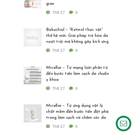
gian
Th8 27
0
Bakuchiol – “Retinol thực vật”
thế hệ mới: Giải pháp trẻ hóa da
vượt trội mà không gây kích ứng
Th8 27
0
Micellar – Từ mạng lưới phân tử
đến bước tiến làm sạch da chuẩn
y khoa
Th8 27
0
Micellar – Từ ứng dụng vật lý
chất mềm đến bước tiến đột phá
trong làm sạch và chăm sóc da
Th8 27
0