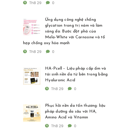
Th8 29
0
Ứng dụng công nghệ chống
glycation trong trị nám và làm
sáng da: Bước đột phá của
Mela-White với Carnosine và tổ
hợp chống oxy hóa mạnh
Th8 29
0
HA-Pcell – Liệu pháp cấp ẩm và
tái sinh nền da từ bên trong bằng
Hyaluronic Acid
Th8 29
0
Phục hồi nền da tổn thương: liệu
pháp dưỡng da sâu với HA,
Amino Acid và Vitamin
Th8 29
0