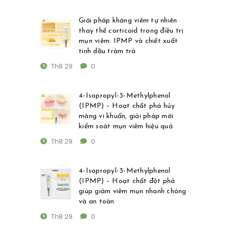
Giải pháp kháng viêm tự nhiên
thay thế corticoid trong điều trị
mụn viêm: IPMP và chiết xuất
tinh dầu tràm trà
Th8 29
0
4-Isopropyl-3-Methylphenol
(IPMP) – Hoạt chất phá hủy
màng vi khuẩn, giải pháp mới
kiểm soát mụn viêm hiệu quả
Th8 29
0
4-Isopropyl-3-Methylphenol
(IPMP) – Hoạt chất đột phá
giúp giảm viêm mụn nhanh chóng
và an toàn
Th8 29
0