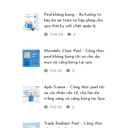
Peel không bong – Xu hướng trị
liệu da an toàn và hợp pháp cho
spa thời kỳ siết chặt quản lý
Th10 08
0
Mandelic Clear Peel – Công thức
peel không bong tối ưu cho da
mụn và căng bóng tại spa
Th9 30
0
Apb-Tranex – Công thức peel tối
ưu cải thiện sắc tố, cho làn da
trắng sáng và căng bóng tại Spa
Th9 30
0
Triple Radiant Peel – Công thức