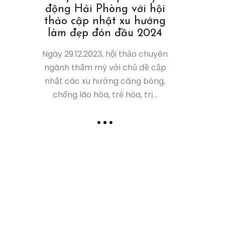
động Hải Phòng với hội
on W
thảo cập nhật xu hướng
Nẵng
làm đẹp đón đầu 2024
Spa/TMV
liệu ná
Ngày 29.12.2023, hội thảo chuyên
B.
ngành thẩm mỹ với chủ đề cập
02 ngày 1
nhật các xu hướng căng bóng,
sạn Mandi
chống lão hóa, trẻ hóa, trị...
trở thàn
làm