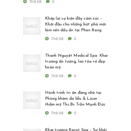
Th9 08
0
Khép lại sự kiện đầy cảm xúc –
Khởi đầu cho những bứt phá mới
làm nên dấu ấn tại Phan Rang
Th9 08
0
Thanh Nguyệt Medical Spa: Khai
trương ấn tượng, lan tỏa vẻ đẹp
hoàn mỹ
Th9 08
0
Hành trình tri ân đáng nhớ tại
Phòng khám da liễu & Laser
thẩm mỹ Ths.Bs Trần Mạnh Đức
Th9 08
0
Khai trương Karot Spa – Sự khởi